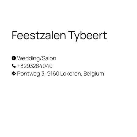
Skip
to
content
Feestzalen Tybeert
Wedding/Salon
+3293284040
Pontweg 3, 9160 Lokeren, Belgium