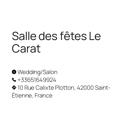
Skip
to
content
Salle des fêtes Le
Carat
Wedding/Salon
+33651649924
10 Rue Calixte Plotton, 42000 Saint-
Étienne, France